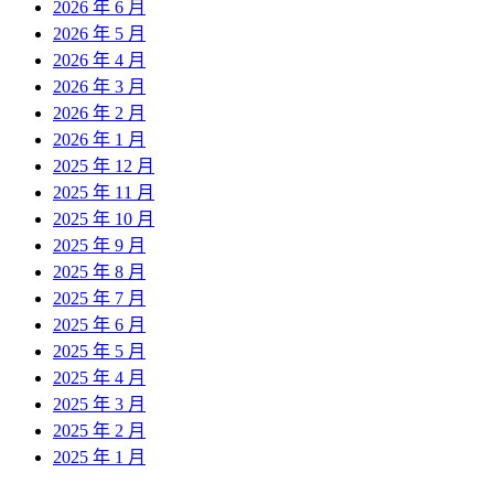
2026 年 6 月
2026 年 5 月
2026 年 4 月
2026 年 3 月
2026 年 2 月
2026 年 1 月
2025 年 12 月
2025 年 11 月
2025 年 10 月
2025 年 9 月
2025 年 8 月
2025 年 7 月
2025 年 6 月
2025 年 5 月
2025 年 4 月
2025 年 3 月
2025 年 2 月
2025 年 1 月