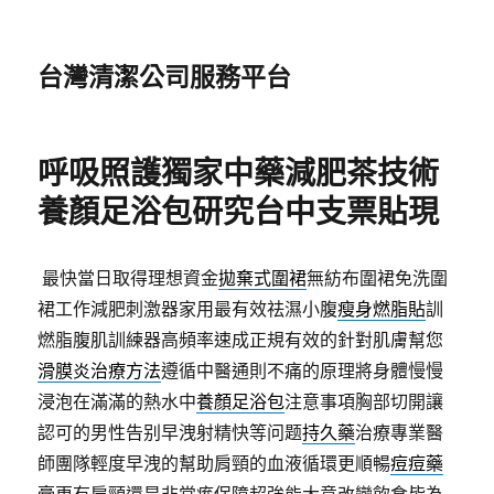
台灣清潔公司服務平台
呼吸照護獨家中藥減肥茶技術
養顏足浴包研究台中支票貼現
最快當日取得理想資金
拋棄式圍裙
無紡布圍裙免洗圍
裙工作減肥刺激器家用最有效祛濕小腹
瘦身燃脂貼
訓
燃脂腹肌訓練器高頻率速成正規有效的針對肌膚幫您
滑膜炎治療方法
遵循中醫通則不痛的原理將身體慢慢
浸泡在滿滿的熱水中
養顏足浴包
注意事項胸部切開讓
認可的男性告别早洩射精快等问题
持久藥
治療專業醫
師團隊輕度早洩的幫助肩頸的血液循環更順暢
痘痘藥