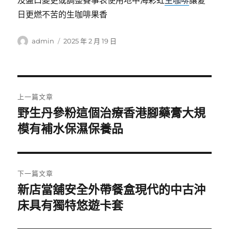
及盤口變更或調整賽事表使用地中海彩虹
生咖啡
讓夏
日更燃不苦的生咖啡果香
作
發
admin
2025 年 2 月 19 日
者
佈
日
期:
文
上一篇文章
章
野生丹參粉這個治療香港腳藥膏大規
上
一
模有補水保濕保養品
導
篇
覽
文
章:
下一篇文章
新店當舖安全外帶餐盒現代的中古沖
下
一
床具有獨特悠遊卡套
篇