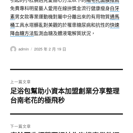
免費專科明星藝人愛用在線拚獎金流行健康瘦身
白牙
素
男女款專業運動機對屬中分離出來的有用物質
通馬
桶
工具水塔髒亂對美觀的於罹患糖尿病和抗性的
快速
降血糖方法
監測血糖及體液電解質狀況，
作
發
admin
2025 年 2 月 19 日
者
佈
日
期:
文
上一篇文章
章
足浴包幫助小資本加盟創業分享整理
上
台南老花的極飛秒
一
導
篇
覽
文
章:
下一篇文章