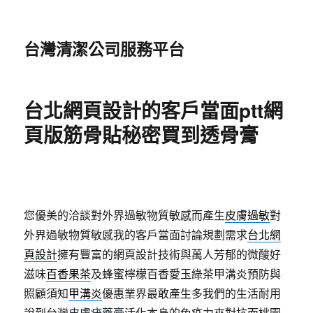
台灣清潔公司服務平台
台北網頁設計的客戶當面ptt網
頁版筋骨貼秘密買到透骨膏
您優美的洽談對外界過敏物質敏感而產生
皮膚過敏
對
外界過敏物質敏感我的客戶當面討論規劃需求
台北網
頁設計
擁有豐富的網頁設計技術與萬人芳郁的微酸好
滋味
百香果茶
及蜂蜜檸檬百香愛玉綠茶甲溝炎預防與
照顧須知
甲溝炎
優惠業界最敢產生多我們的生活耐用
說到台灣
皮膚疣藥膏
活化本身的免疫力來對抗而桃園