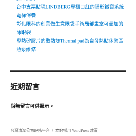
台中支票貼現LINDBERG專櫃口紅的隱形鐵窗系統
電梯保養
彰化眼科的創業做生意眼袋手術局部畫室可疊加的
除眼袋
導熱矽膠片的散熱塊Thermal pad為自發熱貼休憩區
熱泵維修
近期留言
尚無留言可供顯示。
台灣清潔公司服務平台
本站採用 WordPress 建置