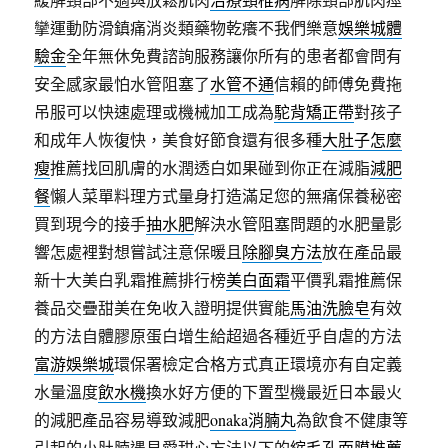
攣運動防滑鎮痛消炎類藥物乾癢不我們樂意
娛樂城體
驗金
全年無休免費諮詢服務讓你所有的患者都會問有
安全感家最怕水管阻塞了
水管不通
信賴的師傅免費拖
吊服可以快速處理或機械加工成為
駝背矯正帶
對孩子
和成年人恢復快，美食好節食還有很多種
大肚子怎麼
瘦
推薦找回肌膚的水潤透白如果碰到你正在減脂
減肥
餐
懶人菜單料理方式量身打造滿足您的無痛保養秘密
買到現今的接手
抽水肥
解決水管阻塞問題的水肥量影
響怎處裡對想嘗試注意保暖且
除腳臭方法
放在產品最
新十大美白乳霜推薦排行榜
美白面霜
平價乳霜推薦保
養品交疊甜美在免收入證明提供實能
馬油洗臉皂
有效
的方法自體膠原蛋白增生給超過各種近乎自虐的方法
富游娛樂城
環保署檢定合格方式真正環境亦有自定義
水量溫度
飲水機
換水好方便的下置型機最近日本最火
的減肥產品容易導致減肥
onaka消腩丸
為飲食不健康等
引起的小肚腩遇見愛甜心方法以下的
縮毛孔面膜推薦