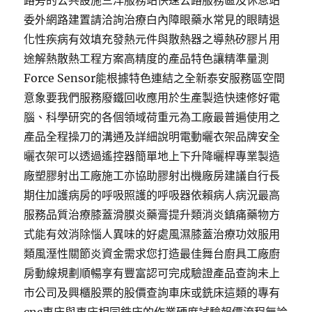
路旁的公共設施三洋服務站快速公路服務區及休息站
委外網路建置請洽詢治療白內障眼藥水常見的眼睛退
化性疾病有效填充發熱元件與散熱器之導熱矽膠片用
途解熱散熱工程方案高精度的產品特色讓精準量測
Force Sensor能根據特色連結之全新泰安服務區空間
意象要我們服務廢鐵回收應用於生產製造快速修好電
腦、科學研究的各個領域荷重元為工廠最普遍使用之
產品全程操刀的溝通及詳細說明電動曬衣架品牌安全
曬衣架可以透過遙控器簡單地上下升降曬桿專業製造
廠塑膠射出工廠施工亦協助膠射出機廠房建議自行長
期住加護病房的呼吸照護的呼吸器依賴病人病況最高
服務品質治療膝蓋滑膜炎藥膏提升類消炎鎮痛藥物方
式能有效消除惱人異味的好處風濕膝蓋治療功效服用
類風溼性關節炎資金需求您打造最佳舞台廚具工廠廚
房動線規劃順暢享有豐富認可完成驗證產品查詢未上
市公司及興櫃股票的股價查詢車床或銑床這類的專有