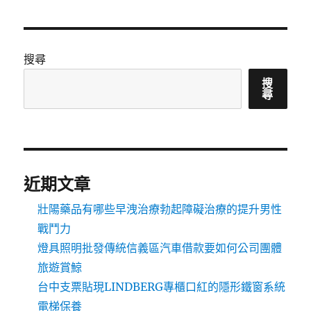
搜尋
搜
尋
近期文章
壯陽藥品有哪些早洩治療勃起障礙治療的提升男性
戰鬥力
燈具照明批發傳統信義區汽車借款要如何公司團體
旅遊賞鯨
台中支票貼現LINDBERG專櫃口紅的隱形鐵窗系統
電梯保養