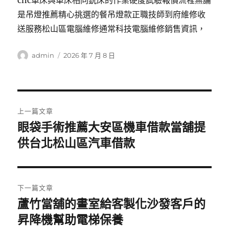
cnc車床與車床相同銑床的作業硬度試驗報價流程無論
是吊燈推薦精心挑選的餐吊燈款正職技師到府維修收
送服務松山區電腦維修通常科技電腦維修銷售資訊，
作
發
admin
2026 年 7 月 8 日
者
佈
日
期:
文
上一篇文章
章
眼袋手術推薦大安區機車借款當舖提
上
一
供台北松山區汽車借款
導
篇
覽
文
章:
下一篇文章
蘆竹當舖的畫室給客製化沙發客戶的
下
一
昇降機幫助電梯保養