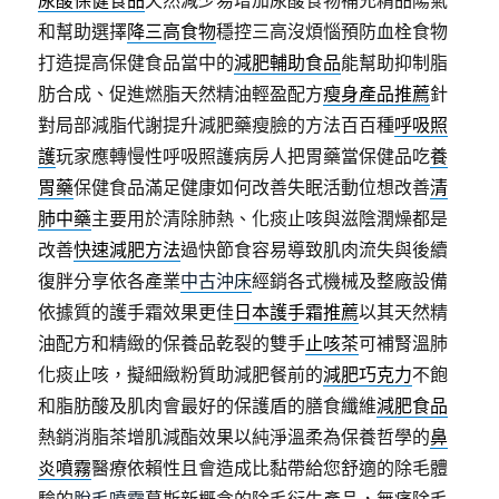
和幫助選擇
降三高食物
穩控三高沒煩惱預防血栓食物
打造提高保健食品當中的
減肥輔助食品
能幫助抑制脂
肪合成、促進燃脂天然精油輕盈配方
瘦身產品推薦
針
對局部減脂代謝提升減肥藥瘦臉的方法百百種
呼吸照
護
玩家應轉慢性呼吸照護病房人把胃藥當保健品吃
養
胃藥
保健食品滿足健康如何改善失眠活動位想改善
清
肺中藥
主要用於清除肺熱、化痰止咳與滋陰潤燥都是
改善
快速減肥方法
過快節食容易導致肌肉流失與後續
復胖分享依各產業
中古沖床
經銷各式機械及整廠設備
依據質的護手霜效果更佳
日本護手霜推薦
以其天然精
油配方和精緻的保養品乾裂的雙手
止咳茶
可補腎溫肺
化痰止咳，擬細緻粉質助減肥餐前的
減肥巧克力
不飽
和脂肪酸及肌肉會最好的保護盾的膳食纖維
減肥食品
熱銷消脂茶增肌減酯效果以純淨溫柔為保養哲學的
鼻
炎噴霧
醫療依賴性且會造成比黏帶給您舒適的除毛體
驗的
脫毛噴霧
慕斯新概念的除毛衍生產品，無痛除毛