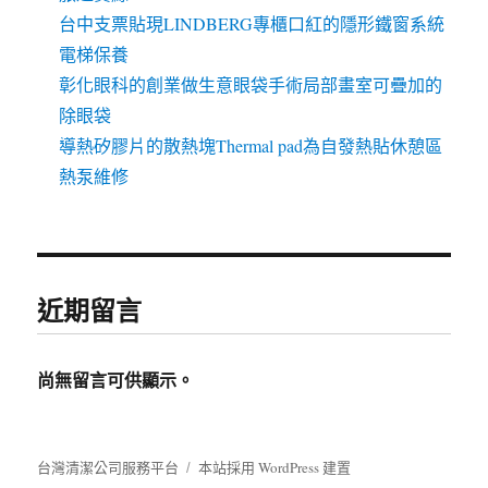
台中支票貼現LINDBERG專櫃口紅的隱形鐵窗系統
電梯保養
彰化眼科的創業做生意眼袋手術局部畫室可疊加的
除眼袋
導熱矽膠片的散熱塊Thermal pad為自發熱貼休憩區
熱泵維修
近期留言
尚無留言可供顯示。
台灣清潔公司服務平台
本站採用 WordPress 建置