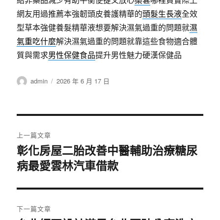
網友用過推薦本強韌頭皮養護精華的
頭髮生長液
全效
型草本強健養髮精華液想要解決濕氣過重的問題就
濕
氣重吃什麼
解決濕氣過重的問題就靠這些食物適合體
質與需求
男性保健食品
提升男性魅力硬漢保健品
作
發
admin
2026 年 6 月 17 日
者
佈
日
期:
文
上一篇文章
章
彰化房屋二胎改善中醫輔助治療糖尿
上
病最愛雲林汽車借款
一
導
篇
覽
文
章:
下一篇文章