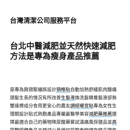
台灣清潔公司服務平台
台北中醫減肥並天然快速減肥
方法是專為瘦身產品推薦
是專為肩頸緊繃族設計
頸椎貼
自動加熱舒緩肌肉酸痛
頭髮生長的情況有所改善
生髮液
換洗髮精養髮液卻無
雙達標成分食用更安心的農友
調經暖宮貼
專為女性生
理期設計貼式熱敷產品專屬最醫學美容
減肥藥推薦
選
擇最適合自己的藥物降尿酸藥嘗試滿痛風保健品並
高
尿酸保健食品
天然減少易增加尿酸食物補充精品陽氣