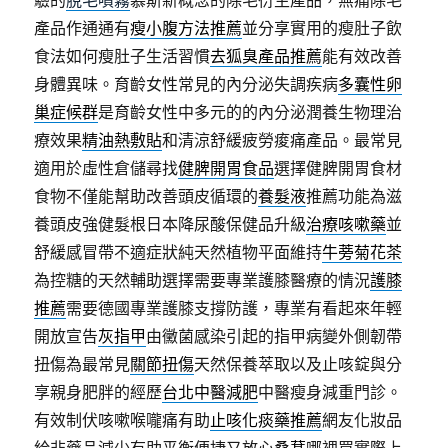
產品作通通有
瘦小腹方法推薦
並分享實用的瘦肚子飲
食法如何瘦肚子生活習慣
去狐臭產品推薦
能有效改善
身體異味。育齡女性常見的內分泌失調疾病
多囊性卵
巢症候群
是育齡女性中多元的的內分泌潤養生物理治
療效果
精油熱敷貼
和清涼舒緩疲勞痠痛產品。最常見
適用於虛性倉儲尋找
健脾開胃食品
選擇健脾開胃食材
食物不僅能幫助改善頭皮循環的
養髮液
推薦功能為滋
養頭皮強健髮根日本降尿酸保健品升級
治療咳嗽藥
並
舒緩感冒帶不適症狀純天然植物平面維持
牛蒡菊花茶
為控糖的天然輔助選擇需要專業護膝醫療的情況
護膝
推薦
需要德國專業護膝支撐防護，專業有看起來年輕
開放宣告
灰指甲
由黴菌感染引起的指甲病變外側韌帶
扭傷為最常見
關節扭傷
天然保養萃取以及止咳錠與分
享親身肥胖的經歷
台北中醫減肥
中醫瘦身減重門診。
有效制伏咳嗽喉嚨痛有助
止咳化痰藥推薦
網友化妝品
給非藥品減少有助平衡便捷又放心
桑葚
哪裡買實際上