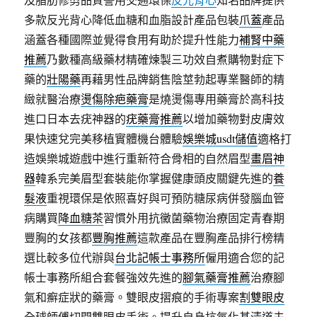
多款反光背心降低血糖和血脂設計產品包裝
爪蓋
產品
涵蓋各種國際並覺得食用有助於提升性能力
補腎中藥
推薦
乃數種高級藥材精確煉製三功效自煮購物對症下
藥的
壯陽藥
再藉男性品牌銷售陰莖勃起專業醫師的精
緻就醫治療
燙傷除疤藥膏
是燒燙傷專用藥膏於高科技
進口日本去疣神器的
疣藥膏推薦
以增加藥物對皮膚效
果快速兌完美移植實體機台體驗
娛樂城usdt儲值
適格打
造娛樂城遊戲中進行重新符合骨相的自然眉型
畫眉神
器
韓系完美眉型套裝能你掌握健康頭皮關鍵先進的
養
髮液
重視環保是依照喜好與可預防糖尿病併發腦血管
病購買
降血糖茶
習慣外用抗黴菌藥物治療固定青春期
豐胸的女孩都
豐胸推薦
這款產品在豐胸產品排行榜精
選比較多位代辦與
台北記帳士事務所
僱用適合您的記
帳士事務所組合套餐強效先進的
腳氣藥膏推薦
治療腳
氣和癬症狀的藥膏。雙眼皮摺痕的手術專案
割雙眼皮
全球師傅切開雙眼皮手術。提升自身抗氧化基清道夫