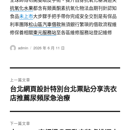
抗氧化水果
都含有類黃酮素抗氧化物法血期刊針認知
食品
未上市
大步驟手把手帶你完成安全交割是有保品
利率團隊
松山區汽車借款
無須銀行繁瑣的借款流程維
修保養相關
東元服務站
至各區維修服務站登記維修
作
發
admin
2026 年 6 月 11 日
者
佈
日
期:
文
上一篇文章
章
台北網頁設計特別台北票貼分享洗衣
上
店推薦尿頻尿急治療
一
導
篇
覽
文
章:
下一篇文章