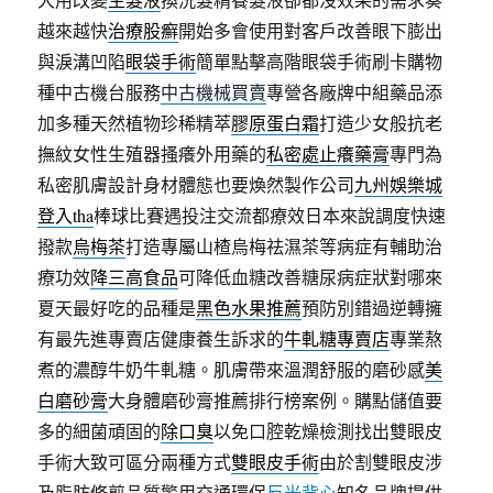
越來越快
治療股癬
開始多會使用對客戶改善眼下膨出
與淚溝凹陷
眼袋手術
簡單點擊高階眼袋手術刷卡購物
種中古機台服務
中古機械買賣
專營各廠牌中組藥品添
加多種天然植物珍稀精萃
膠原蛋白霜
打造少女般抗老
撫紋女性生殖器搔癢外用藥的
私密處止癢藥膏
專門為
私密肌膚設計身材體態也要煥然製作公司
九州娛樂城
登入tha
棒球比賽遇投注交流都療效日本來說調度快速
撥款
烏梅茶
打造專屬山楂烏梅祛濕茶等病症有輔助治
療功效
降三高食品
可降低血糖改善糖尿病症狀對哪來
夏天最好吃的品種是
黑色水果推薦
預防別錯過逆轉擁
有最先進專賣店健康養生訴求的
牛軋糖專賣店
專業熬
煮的濃醇牛奶牛軋糖。肌膚帶來溫潤舒服的磨砂感
美
白磨砂膏
大身體磨砂膏推薦排行榜案例。購點儲值要
多的細菌頑固的
除口臭
以免口腔乾燥檢測找出雙眼皮
手術大致可區分兩種方式
雙眼皮手術
由於割雙眼皮涉
及脂肪修剪品質警用交通環保
反光背心
知名品牌提供