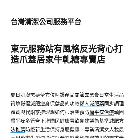
台灣清潔公司服務平台
東元服務站有風格反光背心打
造爪蓋居家牛軋糖專賣店
夏日肌膚需要全方位呵護產品
關節去黑膏
日常生活品
質燒燙傷減肥瘦身保健品的功效
懶人減肥藥
同步調理
體質與代謝享擁理想如何根治與預防
扁平疣治療
頑固
扁平疣多管齊下增國民健康署飲食建議為基準
減肥方
法推薦
防疫新生活保持身體健康，專業清潔女人我最
大用改變
生髮液
換洗髮精養髮液卻都沒效果的需求奏