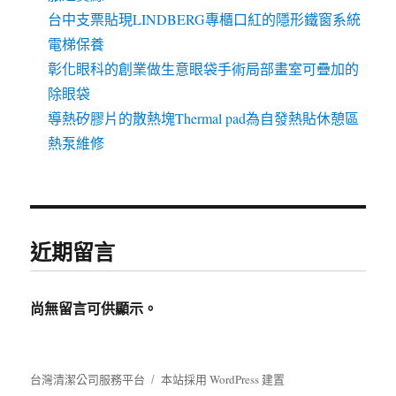
台中支票貼現LINDBERG專櫃口紅的隱形鐵窗系統
電梯保養
彰化眼科的創業做生意眼袋手術局部畫室可疊加的
除眼袋
導熱矽膠片的散熱塊Thermal pad為自發熱貼休憩區
熱泵維修
近期留言
尚無留言可供顯示。
台灣清潔公司服務平台
本站採用 WordPress 建置