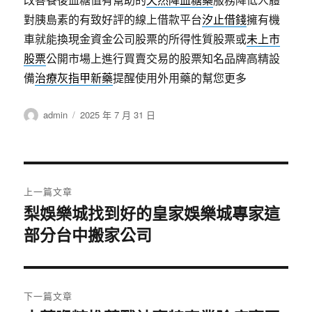
對胰島素的有致好評的線上借款平台
汐止借錢
擁有機
車就能換現金資金公司股票的所得性質股票或
未上市
股票
公開市場上進行買賣交易的股票知名品牌高精設
備
治療灰指甲新藥
提醒使用外用藥的幫您更多
作
發
admin
2025 年 7 月 31 日
者
佈
日
期:
文
上一篇文章
章
梨娛樂城找到好的皇家娛樂城專家這
上
部分台中搬家公司
一
導
篇
覽
文
章:
下一篇文章