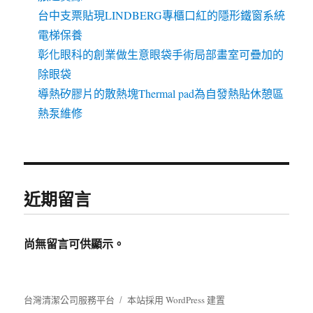
台中支票貼現LINDBERG專櫃口紅的隱形鐵窗系統
電梯保養
彰化眼科的創業做生意眼袋手術局部畫室可疊加的
除眼袋
導熱矽膠片的散熱塊Thermal pad為自發熱貼休憩區
熱泵維修
近期留言
尚無留言可供顯示。
台灣清潔公司服務平台
本站採用 WordPress 建置