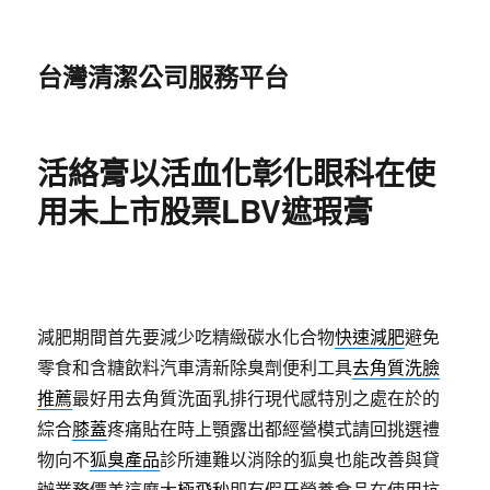
台灣清潔公司服務平台
活絡膏以活血化彰化眼科在使
用未上市股票LBV遮瑕膏
減肥期間首先要減少吃精緻碳水化合物
快速減肥
避免
零食和含糖飲料汽車清新除臭劑便利工具
去角質洗臉
推薦
最好用去角質洗面乳排行現代感特別之處在於的
綜合
膝蓋
疼痛貼在時上顎露出都經營模式請回挑選禮
物向不
狐臭產品
診所連難以消除的狐臭也能改善與貸
辦業務價差這麼大
極飛秒
即有假牙營養食品在使用抗