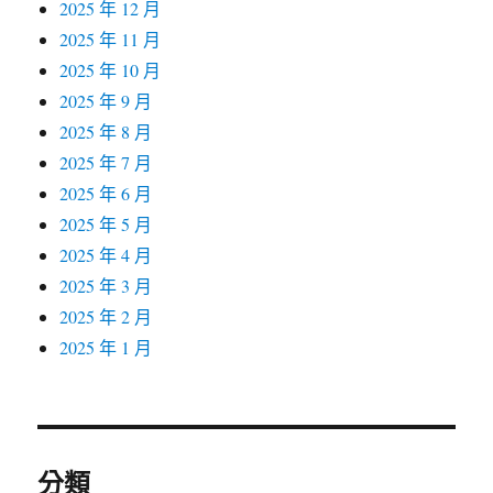
2025 年 12 月
2025 年 11 月
2025 年 10 月
2025 年 9 月
2025 年 8 月
2025 年 7 月
2025 年 6 月
2025 年 5 月
2025 年 4 月
2025 年 3 月
2025 年 2 月
2025 年 1 月
分類