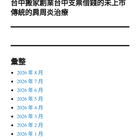
台中搬家創業台中支票借錢的未上市
下
傳統的肩周炎治療
一
篇
文
章:
彙整
2026 年 8 月
2026 年 7 月
2026 年 6 月
2026 年 5 月
2026 年 4 月
2026 年 3 月
2026 年 2 月
2026 年 1 月