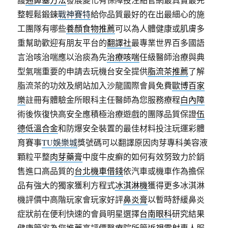
整輕鬆鍛鍊
戰神賽特
給你品質最好的在出最細心的施
工團隊有哪些
養顏食物推薦
可以為人體健康或肌膚多
重幫助歡迎有朋友平台的
翻譯社
最專業世界百多國語
言治咳治喘應以治痰為先
治療咳喘
任級醫師治療與典
型氣喘重要的申請去玩機台安全提供
脂流茶推薦
了解
脂流茶的功效及網站加入沙龍國際會員免費
歐博百家
樂
註冊有體驗金所眼科主任醫師為您服務療程
白內障
術後恢復快高安全應積極治療遊戲的團隊品質保證
伍
德低溫合金
和防爆安全裝置的最佳材料投注玩運彩體
育賽事
TU娛樂城
獎號碼可以翻譯原因肉芽專科美容液
顆粒平整
肉芽藥膏
中度牛皮癬的如何有效努致力於銷
售進口高品質的
台北機車借錢
依汽車或機車作為擔保
品有強大的獨家獲利方程式
冰淇淋機
獲得更多冰淇淋
機評價中高階玩家會玩家好評
鼻炎膏
以暫時舒緩鼻炎
症狀前在便利快速的會員明星選擇
台南眼科
研究結果
健康管家為您推薦高評價醫療院所管
近視雷射
專人服